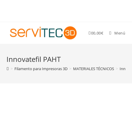
Gastos de envío GRATIS para pedidos superiores a 89 €
0
0,00
€
Menú
Innovatefil PAHT
>
Filamento para Impresoras 3D
>
MATERIALES TÉCNICOS
>
Innova