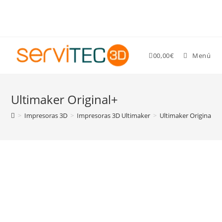
Gastos de envío GRATIS para pedidos superiores a 89 €
0
0,00
€
Menú
Ultimaker Original+
>
Impresoras 3D
>
Impresoras 3D Ultimaker
>
Ultimaker Original+