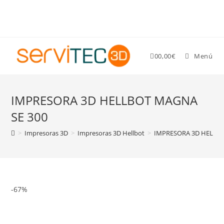
Gastos de envío GRATIS para pedidos superiores a 89 €
0
0,00
€
Menú
IMPRESORA 3D HELLBOT MAGNA
SE 300
>
Impresoras 3D
>
Impresoras 3D Hellbot
>
IMPRESORA 3D HELLBO
-67%