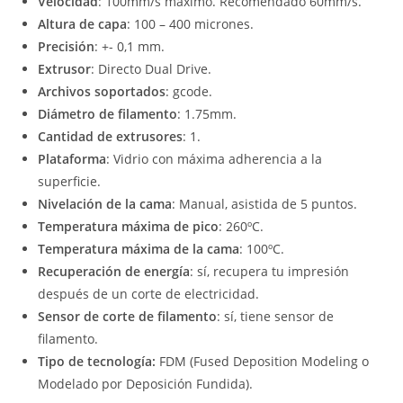
Velocidad
: 100mm/s máximo. Recomendado 60mm/s.
Altura de capa
: 100 – 400 micrones.
Precisión
: +- 0,1 mm.
Extrusor
: Directo Dual Drive.
Archivos soportados
: gcode.
Diámetro de filamento
: 1.75mm.
Cantidad de extrusores
: 1.
Plataforma
: Vidrio con máxima adherencia a la
superficie.
Nivelación de la cama
: Manual, asistida de 5 puntos.
Temperatura máxima de pico
: 260ºC.
Temperatura máxima de la cama
: 100ºC.
Recuperación de energía
: sí, recupera tu impresión
después de un corte de electricidad.
Sensor de corte de filamento
: sí, tiene sensor de
filamento.
Tipo de tecnología:
FDM (Fused Deposition Modeling o
Modelado por Deposición Fundida).