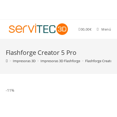
Gastos de envío GRATIS para pedidos superiores a 89 €
0
0,00
€
Menú
Flashforge Creator 5 Pro
>
Impresoras 3D
>
Impresoras 3D Flashforge
>
Flashforge Creator 5
-11%