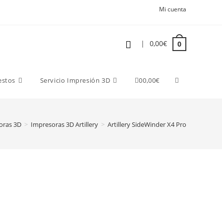
Mi cuenta
|
0,00
€
0
estos
Servicio Impresión 3D
0
0,00
€
oras 3D
>
Impresoras 3D Artillery
>
Artillery SideWinder X4 Pro