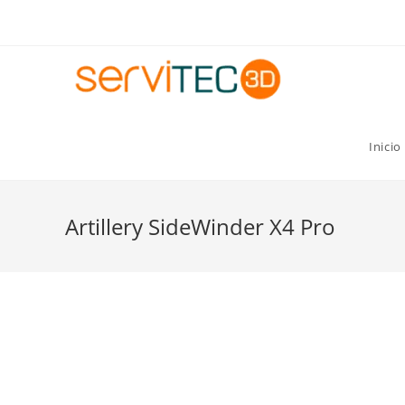
Gastos de envío GRATIS para pedidos superiores a 8
Inicio
Artillery SideWinder X4 Pro