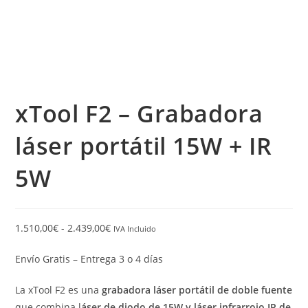
xTool F2 – Grabadora
láser portátil 15W + IR
5W
1.510,00
€
-
2.439,00
€
IVA Incluido
Envío Gratis – Entrega 3 o 4 días
La xTool F2 es una
grabadora láser portátil de doble fuente
que combina l
áser de diodo de 15W y láser infrarrojo IR de