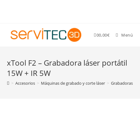
Gastos de envío GRATIS para pedidos superiores a 89 €
0
0,00
€
Menú
xTool F2 – Grabadora láser portátil
15W + IR 5W
>
Accesorios
>
Máquinas de grabado y corte láser
>
Grabadoras y co