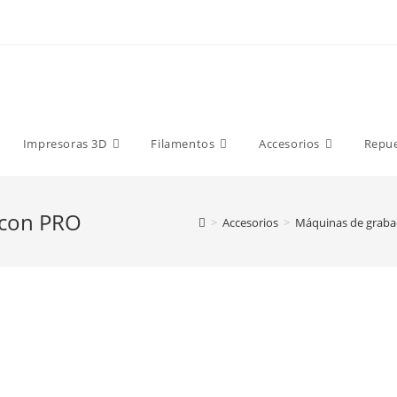
9 €
Impresoras 3D
Filamentos
Accesorios
Repu
lcon PRO
>
Accesorios
>
Máquinas de grabad