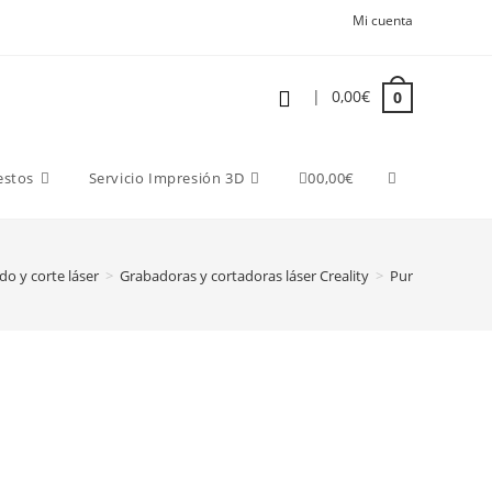
Mi cuenta
|
0,00
€
0
estos
Servicio Impresión 3D
0
0,00
€
o y corte láser
>
Grabadoras y cortadoras láser Creality
>
Purificador de