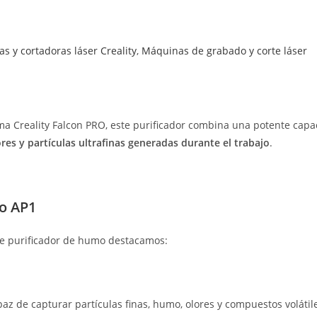
s y cortadoras láser Creality
,
Máquinas de grabado y corte láser
ma Creality Falcon PRO, este purificador combina una potente capac
res y partículas ultrafinas generadas durante el trabajo
.
mo AP1
este purificador de humo destacamos:
paz de capturar partículas finas, humo, olores y compuestos voláti