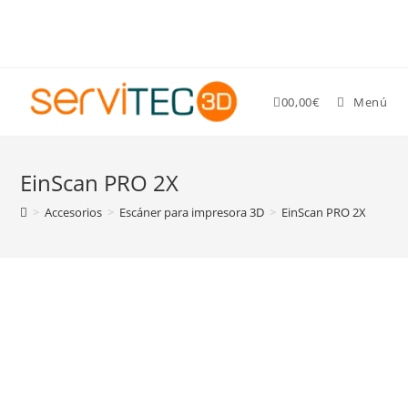
Gastos de envío GRATIS para pedidos superiores a 89 €
0
0,00
€
Menú
EinScan PRO 2X
>
Accesorios
>
Escáner para impresora 3D
>
EinScan PRO 2X